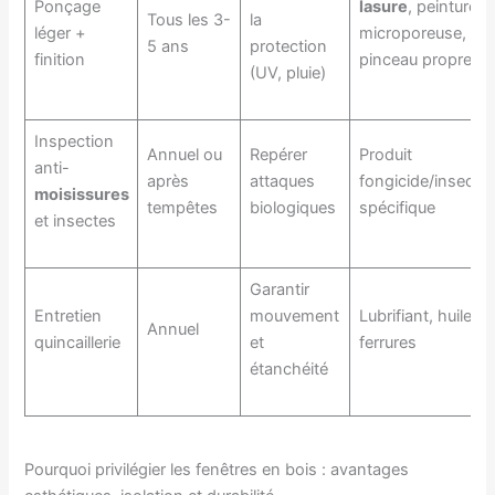
Ponçage
lasure
, peinture
Tous les 3-
la
léger +
microporeuse,
5 ans
protection
finition
pinceau propre
(UV, pluie)
Inspection
Annuel ou
Repérer
Produit
anti-
après
attaques
fongicide/insectic
moisissures
tempêtes
biologiques
spécifique
et insectes
Garantir
Entretien
mouvement
Lubrifiant, huile p
Annuel
quincaillerie
et
ferrures
étanchéité
Pourquoi privilégier les fenêtres en bois : avantages