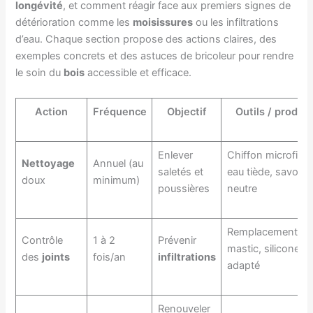
longévité
, et comment réagir face aux premiers signes de
détérioration comme les
moisissures
ou les infiltrations
d’eau. Chaque section propose des actions claires, des
exemples concrets et des astuces de bricoleur pour rendre
le soin du
bois
accessible et efficace.
Action
Fréquence
Objectif
Outils / produit
Enlever
Chiffon microfibre
Nettoyage
Annuel (au
saletés et
eau tiède, savon
doux
minimum)
poussières
neutre
Remplacement
Contrôle
1 à 2
Prévenir
mastic, silicone
des
joints
fois/an
infiltrations
adapté
Renouveler