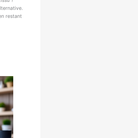
issu ?
ternative.
en restant