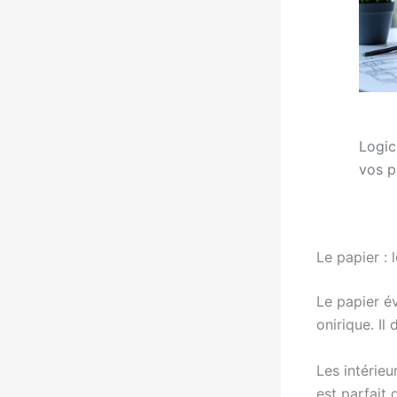
Logic
vos p
Le papier : 
Le papier é
onirique. Il
Les intérieu
est parfait