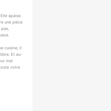
Elle apaise.
tre une pièce
 pas,
pace.
 cuisine, il
libre. Et au-
jour mal
 toute votre