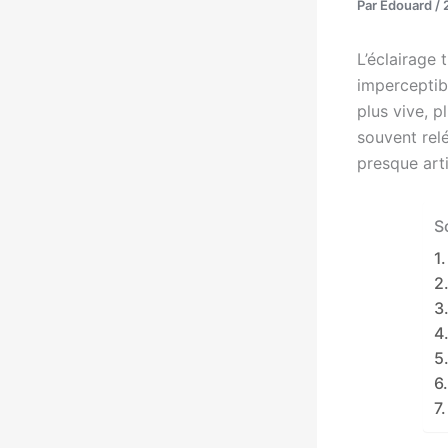
Par
Edouard
/
L’éclairage 
imperceptibl
plus vive, p
souvent relé
presque arti
S