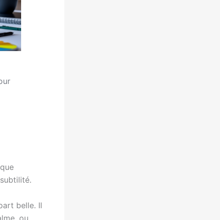
our
sque
subtilité.
art belle. Il
alme, ou