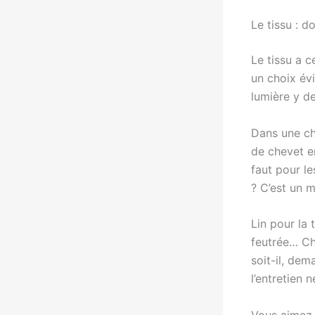
Le tissu : 
Le tissu a c
un choix év
lumière y de
Dans une ch
de chevet en
faut pour le
? C’est un m
Lin pour la 
feutrée… Ch
soit-il, dem
l’entretien 