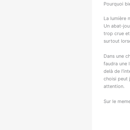
Pourquoi bie
La lumière n
Un abat-jour
trop crue e
surtout lors
Dans une cha
faudra une l
delà de l’in
choisi peut 
attention.
Sur le meme