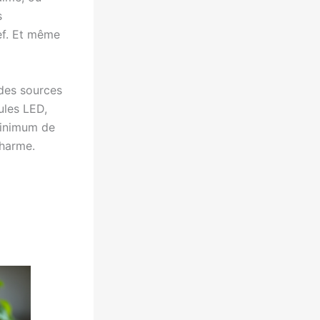
s
ef. Et même
s des sources
ules LED,
minimum de
charme.