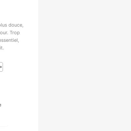
plus douce,
jour. Trop
ssentiel,
t.
e