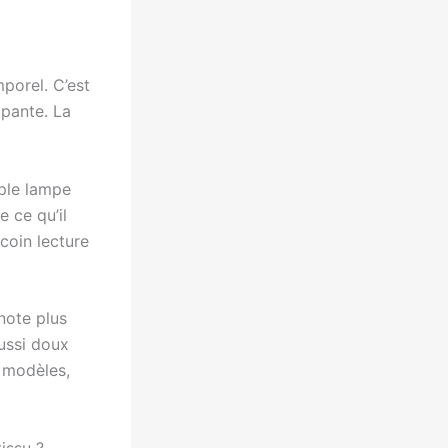
mporel. C’est
ppante. La
ple lampe
e ce qu’il
 coin lecture
 note plus
aussi doux
s modèles,